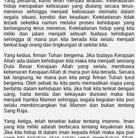
Yang pertama, kamu telah menjadi teladan. Keteladanan
hidup merupakan kebiasaan yang diulang secara terus-
menerus sehingga menjadi kebiasaan otomatis dalam
segala situasi, kondisi dan keadaan. Keteladanan tidak
terjadi seketika namun melalui proses kehidupan yang
berlangsung terus menerus. Keteladanan hidup yang kita
miliki dan jalani menjadi sebuah budaya kehidupan
sehingga di mana pun kita berada kita selalu menjadi
berkat bagi orang dan lingkungan di sekitar kita.
Yang kedua, firman Tuhan bergema. Jika budaya Kerajaan
Allah ada dalam kehidupan kita maka kita menjadi seorang
Duta Besar Kerajaan Allah yang selalu membawa
kebenaran Kerajaan Allah di mana pun kita berada. Secara
tak langsung, ke mana pun kita pergi firman Tuhan turut
bergema. Oleh sebab itu kita perlu memastikan siapa yang
bertahta dalam kehidupan kita, jika hati kita terikat dengan
uang, harta benda dan kekayaan duniawi maka kita
menjadi hamba Mamon sehingga segala kegiatan kita pun
selalu membincangkan hal Mamon dan bukan tentang
Sang Raja.
Yang ketiga, telah tersebar kabar tentang imanmu. Iman
yang kita miliki adalah berbicara tentang keyakinan kita.
Jika kita hidup di dalam iman kepada Allah maka apa pun
yang kita kerjakan akan selalu untuk memuliakan Allah.