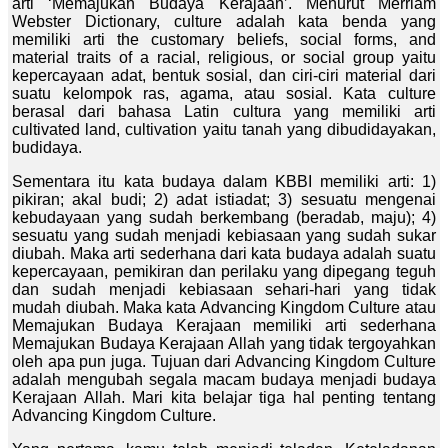
arti ‘Memajukan Budaya Kerajaan’. Menurut Merriam
Webster Dictionary, culture adalah kata benda yang
memiliki arti the customary beliefs, social forms, and
material traits of a racial, religious, or social group yaitu
kepercayaan adat, bentuk sosial, dan ciri-ciri material dari
suatu kelompok ras, agama, atau sosial. Kata culture
berasal dari bahasa Latin cultura yang memiliki arti
cultivated land, cultivation yaitu tanah yang dibudidayakan,
budidaya.
Sementara itu kata budaya dalam KBBI memiliki arti: 1)
pikiran; akal budi; 2) adat istiadat; 3) sesuatu mengenai
kebudayaan yang sudah berkembang (beradab, maju); 4)
sesuatu yang sudah menjadi kebiasaan yang sudah sukar
diubah. Maka arti sederhana dari kata budaya adalah suatu
kepercayaan, pemikiran dan perilaku yang dipegang teguh
dan sudah menjadi kebiasaan sehari-hari yang tidak
mudah diubah. Maka kata Advancing Kingdom Culture atau
Memajukan Budaya Kerajaan memiliki arti sederhana
Memajukan Budaya Kerajaan Allah yang tidak tergoyahkan
oleh apa pun juga. Tujuan dari Advancing Kingdom Culture
adalah mengubah segala macam budaya menjadi budaya
Kerajaan Allah. Mari kita belajar tiga hal penting tentang
Advancing Kingdom Culture.