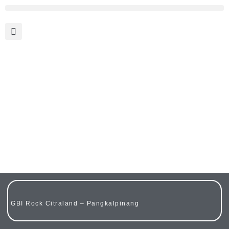
CHURCH WORLDWIDE
GBI Rock Citraland – Pangkalpinang