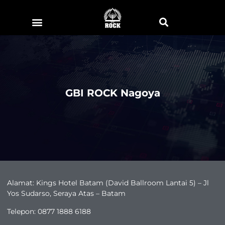
GBI ROCK Nagoya
Alamat: Kings Hotel Batam (David Ballroom Lantai 5) – Jl
Yos Sudarso, Seraya Atas – Batam
Telepon: 0877 1888 6188