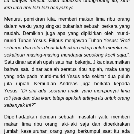
itu banyak rumput. Maka duduklah orang-orang itu, kira-
kira lima ribu laki-laki banyaknya.
Menurut pemikiran kita, memberi makan lima ribu orang
dalam waktu yang singkat bukanlah sebuah perkara yang
mudah. Demikian juga apa yang dipikirkan oleh murid-
murid Tuhan Yesus. Filipus menjawab Tuhan Yesus:
“Roti
seharga dua ratus dinar tidak akan cukup untuk mereka ini,
sekalipun masing-masing mendapat sepotong kecil saja.”.
Satu dinar adalah upah satu hari bekerja. Jika diasumsikan
bahwa satu dinar adalah seratus ribu rupiah, maka uang
yang ada pada murid-murid Yesus ada sekitar dua puluh
juta rupiah. Kemudian Andreas juga berkata kepada
Yesus:
“Di sini ada seorang anak, yang mempunyai lima
roti jelai dan dua ikan; tetapi apakah artinya itu untuk orang
sebanyak ini?”
Diperhadapkan dengan sebuah masalah yaitu memberi
makan lima ribu orang laki-laki saja dan diperkirakan
jumlah keseluruhan orang yang berkumpul saat itu ada