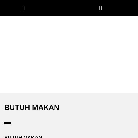
Church Worldwide
BUTUH MAKAN
BUTUH MAKAN