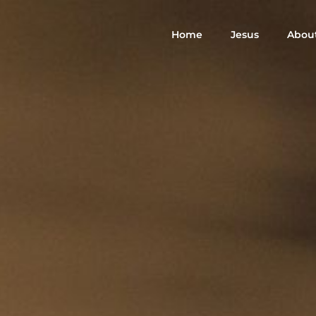
Home
Jesus
Abou