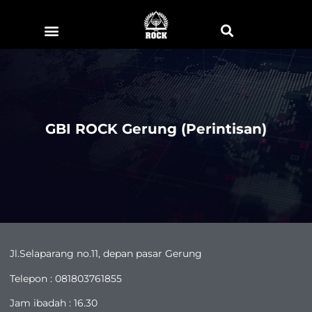
GBI ROCK Gerung (Perintisan)
Jl.Selaparang no.11, depan pasar Gerung
Telepon : 081803761855
Jam ibadah : 16.30