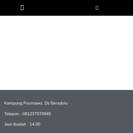
Church Worldwide
GBI ROCK Puumawo
Kampung Puumawo, Ds Beradolu
Telepon : 081237970945
Jam ibadah : 14.00