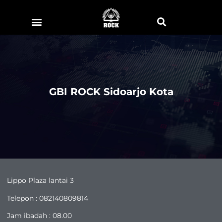
GBI ROCK Sidoarjo Kota
Lippo Plaza lantai 3
Telepon : 082140809814
Jam ibadah : 08.00