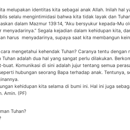
ta melupakan identitas kita sebagai anak Allah. Inilah hal
lis selalu mengintimidasi bahwa kita tidak layak dan Tuh
negaskan dalam Mazmur 139:14, “Aku bersyukur kepada-Mu o
ar menyadarinya.” Segala kejadian dalam kehidupan kita, d
lu dan harus menyadarinya, supaya saat kita membangun ke
 cara mengetahui kehendak Tuhan? Caranya tentu dengan
Tuhan adalah dua hal yang sangat perlu dilakukan. Berkomu
-buat. Komunikasi di sini adalah jujur tentang semua pera
 seperti hubungan seorang Bapa terhadap anak. Tentunya, 
ginannya.
gan kehidupan kita selama di bumi ini. Hal ini juga sebaga
. Amin. (PF)
irman Tuhan?
?