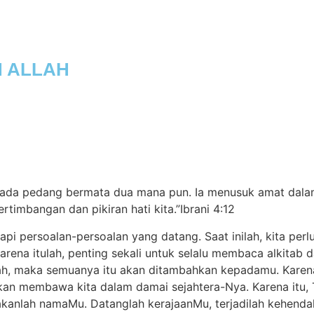
out Us
Church Worldwide
Blog
N ALLAH
i pada pedang bermata dua mana pun. Ia menusuk amat dal
timbangan dan pikiran hati kita.”Ibrani 4:12
pi persoalan-persoalan yang datang. Saat inilah, kita per
arena itulah, penting sekali untuk selalu membaca alkitab
lah, maka semuanya itu akan ditambahkan kepadamu. Karena 
 akan membawa kita dalam damai sejahtera-Nya. Karena itu
akanlah namaMu. Datanglah kerajaanMu, terjadilah kehendak