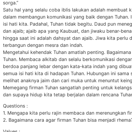
sorga.”
Satu hal yang selalu coba iblis lakukan adalah membuat ki
dalam membangun komunikasi yang baik dengan Tuhan. Ib
isi hati kita. Padahal, Tuhan tidak begitu. Daud pun me
dan ajaib; ajaib apa yang Kaubuat, dan jiwaku benar-ben
hingga saat ini adalah dahsyat dan ajaib. Jiwa kita per
terbangun dengan mesra dan indah.
Mengetahui kehendak Tuhan amatlah penting. Bagaimana
Tuhan. Membaca alkitab dan selalu berkomunikasi dengan 
berdoa panjang lebar dengan kata-kata indah yang dibuat
semua isi hati kita di hadapan Tuhan. Hubungan ini sama
melihat anaknya jaim dan cari muka untuk menuntut kein
Memegang firman Tuhan sangatlah penting untuk kelangsun
dan supaya hidup kita tetap berjalan dalam rencana Tuhan
Questions :
1. Mengapa kita perlu rajin membaca dan merenungkan f
2. Bagaimana cara agar firman Tuhan bisa menjadi rhema
Values :