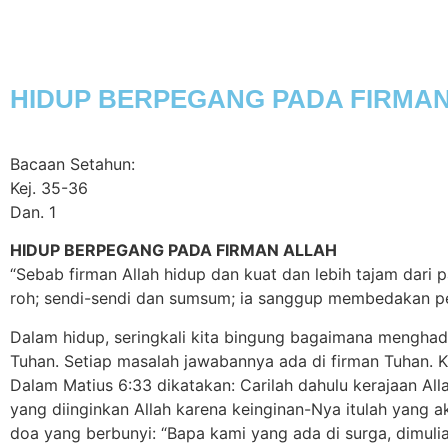
Home
Jesus
Ab
HIDUP BERPEGANG PADA FIRMA
Bacaan Setahun:
Kej. 35-36
Dan. 1
HIDUP BERPEGANG PADA FIRMAN ALLAH
“Sebab firman Allah hidup dan kuat dan lebih tajam dar
roh; sendi-sendi dan sumsum; ia sanggup membedakan per
Dalam hidup, seringkali kita bingung bagaimana menghada
Tuhan. Setiap masalah jawabannya ada di firman Tuhan. K
Dalam Matius 6:33 dikatakan: Carilah dahulu kerajaan Al
yang diinginkan Allah karena keinginan-Nya itulah yang
doa yang berbunyi: “Bapa kami yang ada di surga, dimuli