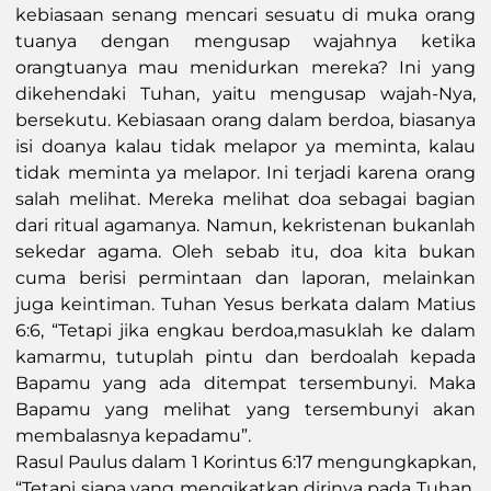
kebiasaan senang mencari sesuatu di muka orang
tuanya dengan mengusap wajahnya ketika
orangtuanya mau menidurkan mereka? Ini yang
dikehendaki Tuhan, yaitu mengusap wajah-Nya,
bersekutu. Kebiasaan orang dalam berdoa, biasanya
isi doanya kalau tidak melapor ya meminta, kalau
tidak meminta ya melapor. Ini terjadi karena orang
salah melihat. Mereka melihat doa sebagai bagian
dari ritual agamanya. Namun, kekristenan bukanlah
sekedar agama. Oleh sebab itu, doa kita bukan
cuma berisi permintaan dan laporan, melainkan
juga keintiman. Tuhan Yesus berkata dalam Matius
6:6, “Tetapi jika engkau berdoa,masuklah ke dalam
kamarmu, tutuplah pintu dan berdoalah kepada
Bapamu yang ada ditempat tersembunyi. Maka
Bapamu yang melihat yang tersembunyi akan
membalasnya kepadamu”.
Rasul Paulus dalam 1 Korintus 6:17 mengungkapkan,
“Tetapi siapa yang mengikatkan dirinya pada Tuhan,