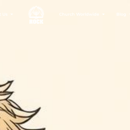
t Us
Church Worldwide
Blog