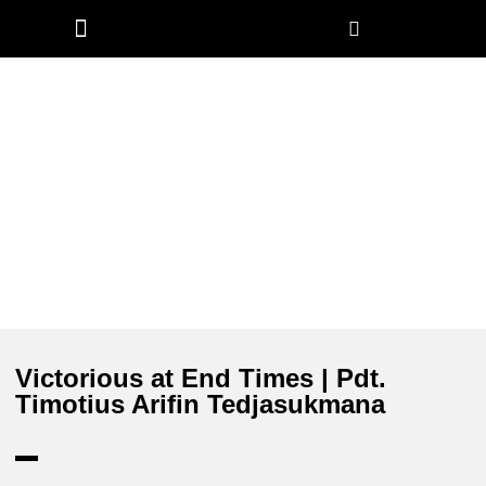
Church Worldwide
Victorious at End Times | Pdt.
Timotius Arifin Tedjasukmana